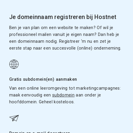
Je domeinnaam registreren bij Hostnet
Ben je van plan om een website te maken? Of wil je
professioneel mailen vanuit je eigen naam? Dan heb je
een domeinnaam nodig. Registreer ‘m nu en zet je
eerste stap naar een succesvolle (online) onderneming.
Gratis subdomein(en) aanmaken
Van een online leeromgeving tot marketingcampagnes:
maak eenvoudig een
subdomein
aan onder je
hoofddomein. Geheel kosteloos.